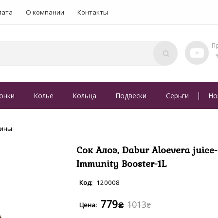
лата
О компании
Контакты
онки
Колье
Кольца
Подвески
Серьги
Но
мины
Сок Алоэ, Dabur Aloevera juice-
Immunity Booster-1L
120008
779
1013
₴
₴