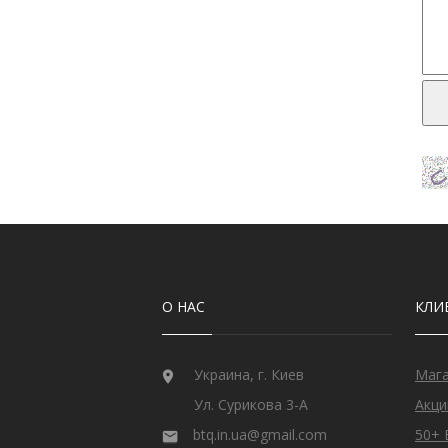
О НАС
КЛИ
Украина, г. Киев
Маг
Ул. Сурикова 3-А
Акци
btq.in.ua@gmail.com
50+ 