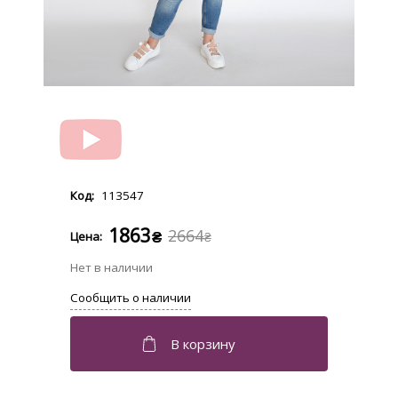
113547
1863
2664
₴
₴