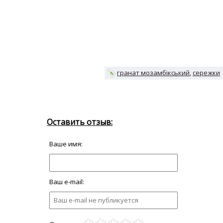
гранат мозамбікський
сережки