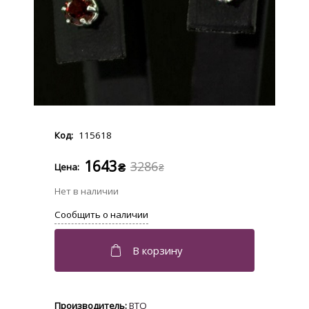
115618
1643
3286
₴
₴
BTQ