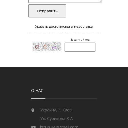
О НАС
Украина, г. Киев
Ул. Сурикова 3-А
btq.in.ua@gmail.com