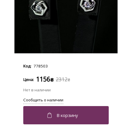
778503
1156
2312
₴
₴