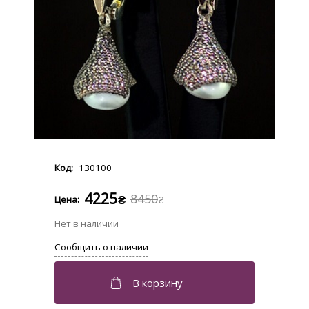
130100
4225
8450
₴
₴