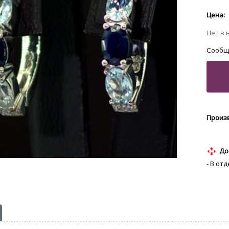
До
- В от