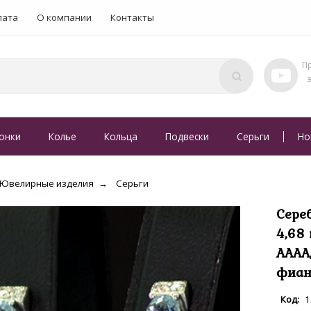
лата
О компании
Контакты
онки
Колье
Кольца
Подвески
Серьги
Но
Ювелирные изделия
Серьги
Сере
4,68 
АААА
фиан
1