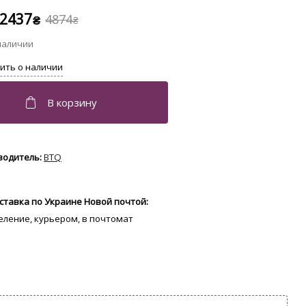
2437
4874
₴
₴
BTQ
ставка по Украине Новой почтой:
деление, курьером, в почтомат