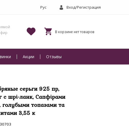
Вход/Регистрация
винки
Акции
Отзывы
бряные серьги 925 пр,
г с шрі-ланк, Сапфірами
, голубыми топазами та
итами 3,55 к
30703