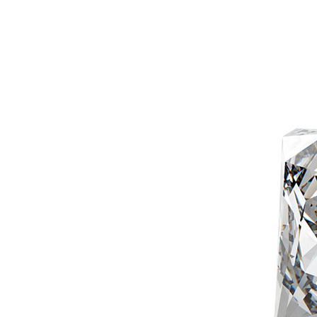
Рубин
12
Рубин розовый
1
Рубин Роял
46
Сапфир
13
Сапфир шри-ланкийский
3
Сапфир мадагаскарский
5
Султанит
3
Танзанит
25
Топаз швейцарский
3
Улексит
3
Флюорит
1
Циркон
292
Цитрин
6
Шпинель черная
1