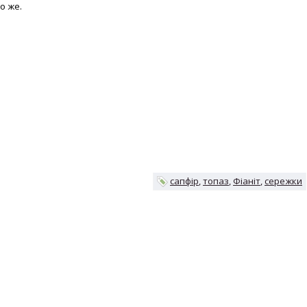
о же.
сапфір
топаз
Фіаніт
сережки