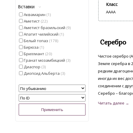
Класс
Вставки
AAAA
Аквамарин
1
Аметист
22
Аметист бразильский
9
Апатит чилийский
1
Серебро
Белый топаз
178
Бирюза
1
Бриллиант
20
Чистое серебро (A
Гранат мозамбицкий
3
Земле серебра в 2
Диаспор
3
редким драгоценн
Диопсид Альберта
3
иногда их вес дос
Иолит
4
соединении с дру
Кварц
5
Кошачий глаз
5
Серебро – благор
Лимонный Топаз из США
2
Мадейра Цитрин из США
6
Малахит намибийский
1
Опал
3
Опал эфиопский
9
Перидот египетский
1