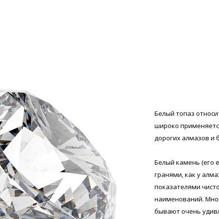
Белый топаз относ
широко применяетс
дорогих алмазов и 
Белый камень (его 
гранями, как у алм
показателями чисто
наименований. Мно
бывают очень удивл