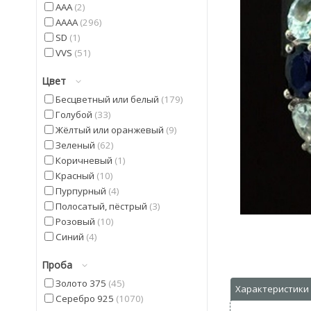
AAA
2
AAAA
296
SD
1
VVS
51
Цвет
Бесцветный или белый
179
Голубой
33
Жёлтый или оранжевый
9
Зеленый
62
Коричневый
1
Красный
10
Пурпурный
4
Полосатый, пёстрый
3
Розовый
10
Синий
4
Фиолетовый
22
Проба
Черный
9
Золото 375
45
Серебро 925
1070