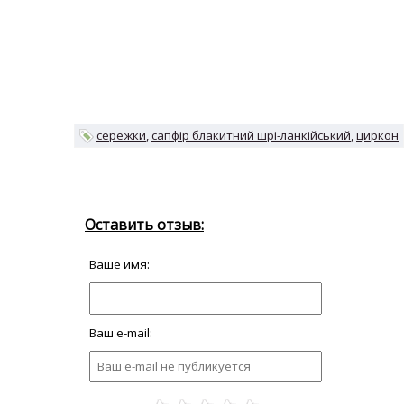
сережки
сапфір блакитний шрі-ланкійський
циркон