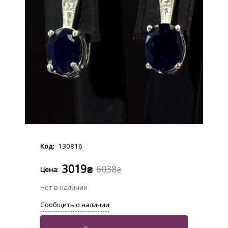
130816
3019
6038
₴
₴