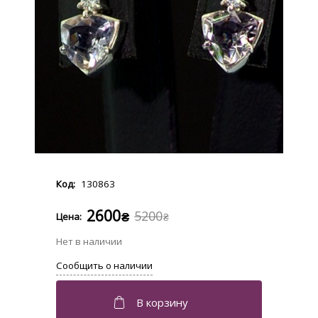
130863
2600
5200
₴
₴