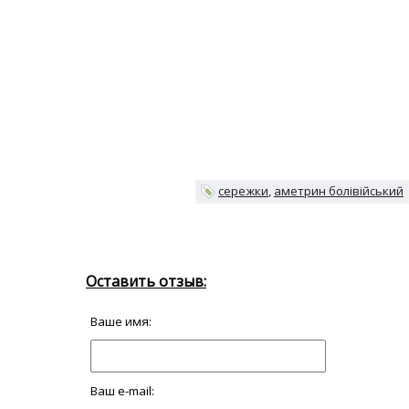
сережки
аметрин болівійський