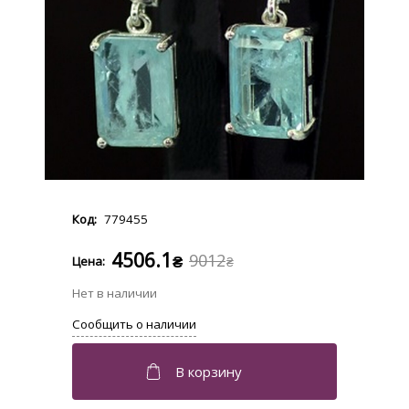
779455
4506.1
9012
₴
₴