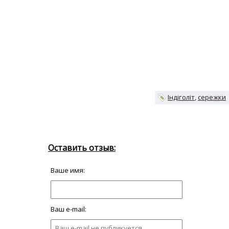
Індіголіт
сережки