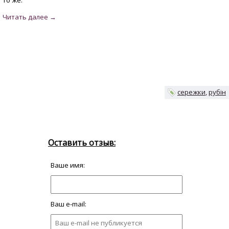
то же.
сережки
рубін