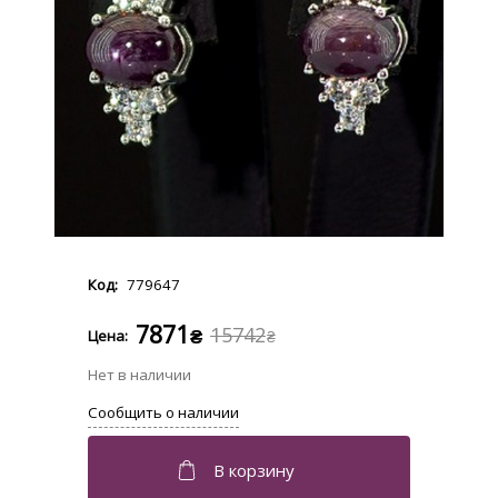
779647
7871
15742
₴
₴