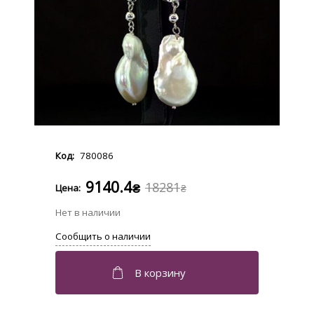
780086
9140.4
18281
₴
₴