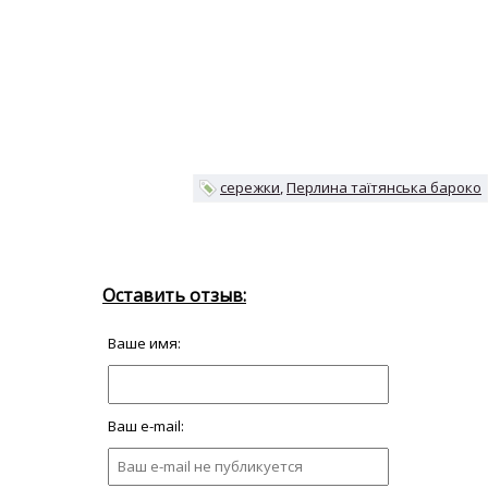
сережки
Перлина таїтянська бароко