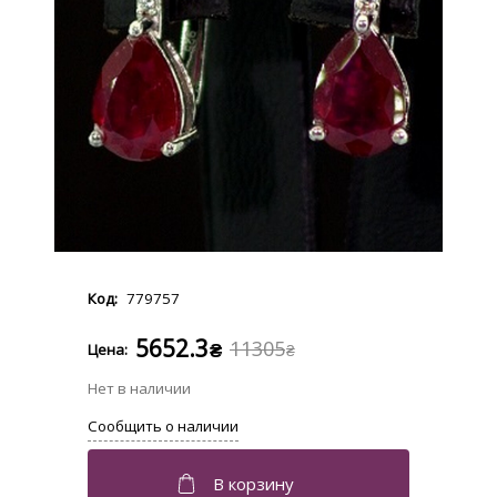
779757
5652.3
11305
₴
₴