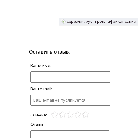
сережки
рубін роял африканський