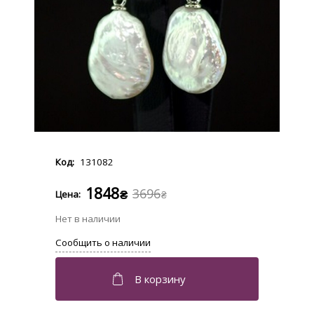
131082
1848
3696
₴
₴