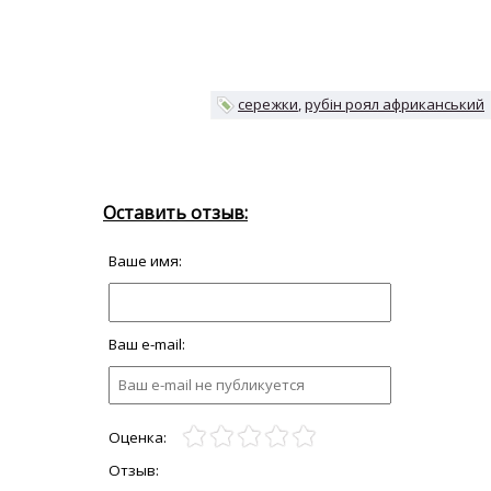
сережки
рубін роял африканський