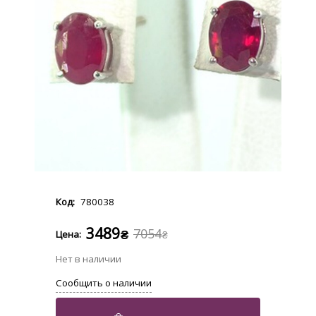
780038
3489
7054
₴
₴