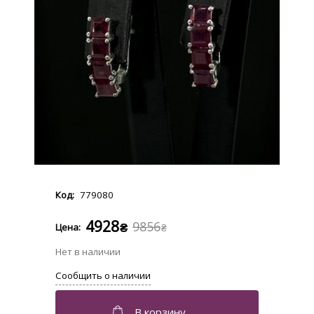
779080
4928
9856
₴
₴