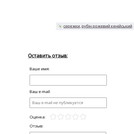
сережки
рубін рожевий кенійський