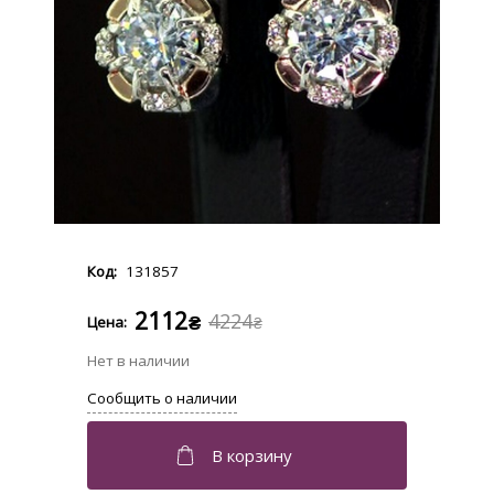
131857
2112
4224
₴
₴