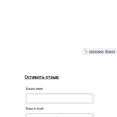
сережки
Фіаніт