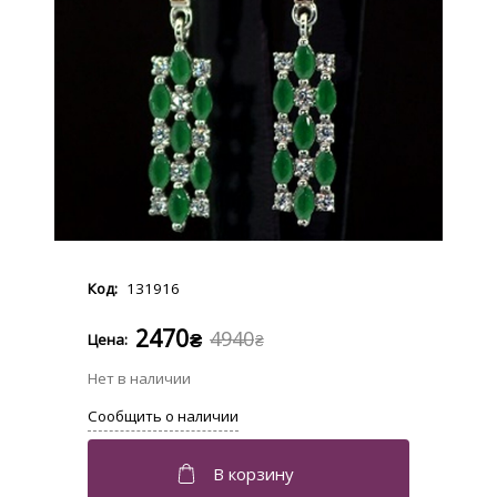
131916
2470
4940
₴
₴