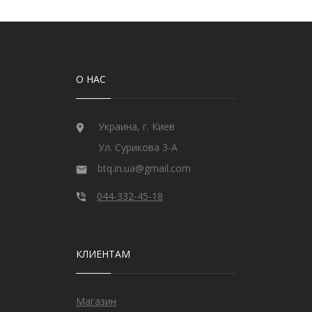
О НАС
Украина, г. Киев
Ул. Сурикова 3-А
btq.in.ua@gmail.com
044-332-45-18
КЛИЕНТАМ
Магазин