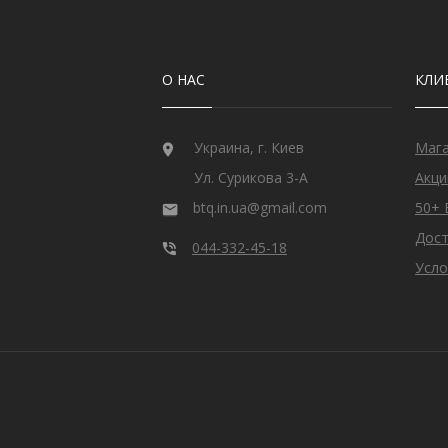
О НАС
КЛИ
Украина, г. Киев
Маг
Ул. Сурикова 3-А
Акци
btq.in.ua@gmail.com
50+ 
Дост
044-332-45-18
Усло