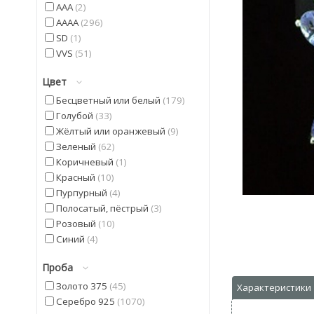
AAA
2
AAAA
296
SD
1
VVS
51
Цвет
Бесцветный или белый
179
Голубой
33
Жёлтый или оранжевый
9
Зеленый
62
Коричневый
1
Красный
10
Пурпурный
4
Полосатый, пёстрый
3
Розовый
10
Синий
4
Фиолетовый
22
Проба
Черный
9
Золото 375
45
Серебро 925
1070