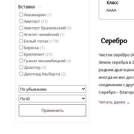
Класс
Вставки
AAAA
Аквамарин
1
Аметист
22
Аметист бразильский
9
Апатит чилийский
1
Серебро
Белый топаз
178
Бирюза
1
Бриллиант
20
Чистое серебро (A
Гранат мозамбицкий
3
Земле серебра в 2
Диаспор
3
редким драгоценн
Диопсид Альберта
3
иногда их вес дос
Иолит
4
соединении с дру
Кварц
5
Серебро – благор
Кошачий глаз
5
Лимонный Топаз из США
2
Мадейра Цитрин из США
6
Малахит намибийский
1
Опал
3
Опал эфиопский
9
Перидот египетский
1