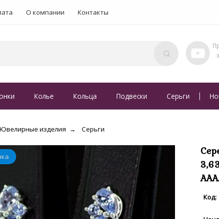
лата
О компании
Контакты
онки
Колье
Кольца
Подвески
Серьги
Но
Ювелирные изделия
Серьги
Сер
3,6
ААА