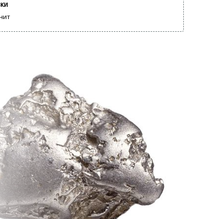
вки
нит