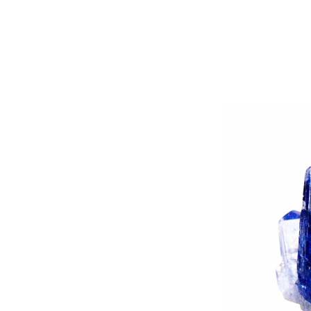
Рубин
12
Рубин розовый
1
Рубин Роял
46
Сапфир
13
Сапфир шри-ланкийский
3
Сапфир мадагаскарский
5
Султанит
3
Танзанит
25
Топаз швейцарский
3
Улексит
3
Флюорит
1
Циркон
292
Цитрин
6
Шпинель черная
1