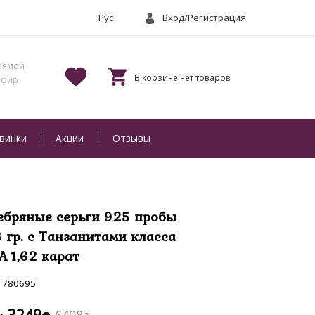
Вход/Регистрация
винки
Акции
Отзывы
ебряные серьги 925 пробы
3 гр. с Танзанитами класса
А 1,62 карат
780695