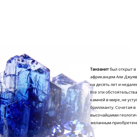
Танзанит
был открыт в
африканцем Али Джуява
на десять лет и недале
Все эти обстоятельств
камней в мире, не уст
бриллианту. Сочетая 
высочайшими геологиче
желанным приобретен