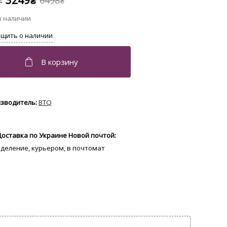
3249
6498
₴
₴
BTQ
Доставка по Украине Новой почтой:
отделение, курьером, в почтомат