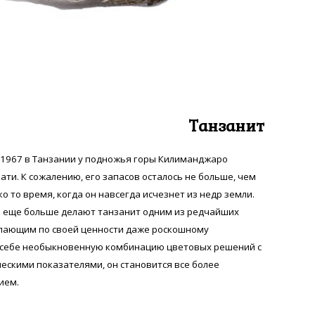
Танзанит
 1967 в Танзании у подножья горы Килиманджаро
ти. К сожалению, его запасов осталось не больше, чем
ко то время, когда он навсегда исчезнет из недр земли.
а еще больше делают танзанит одним из редчайших
упающим по своей ценности даже роскошному
в себе необыкновенную комбинацию цветовых решений с
скими показателями, он становится все более
ием.