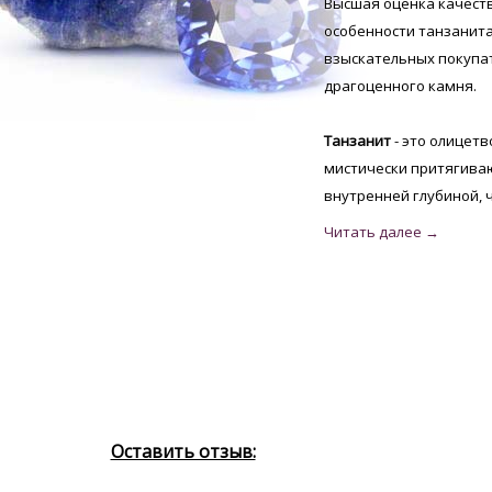
Высшая оценка качест
особенности танзанит
взыскательных покупат
драгоценного камня.
Танзанит
- это олицет
мистически притягива
внутренней глубиной, 