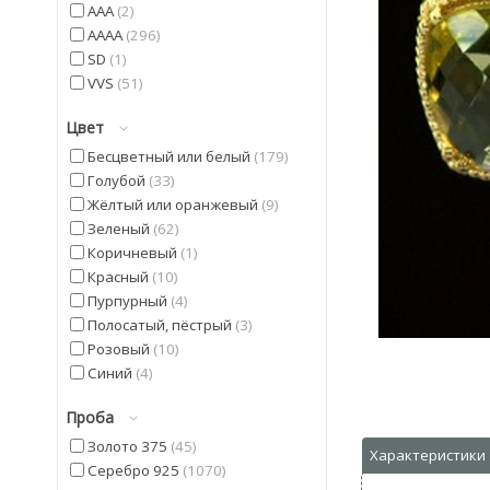
AAA
2
AAAA
296
SD
1
VVS
51
Цвет
Бесцветный или белый
179
Голубой
33
Жёлтый или оранжевый
9
Зеленый
62
Коричневый
1
Красный
10
Пурпурный
4
Полосатый, пёстрый
3
Розовый
10
Синий
4
Фиолетовый
22
Проба
Черный
9
Золото 375
45
Серебро 925
1070