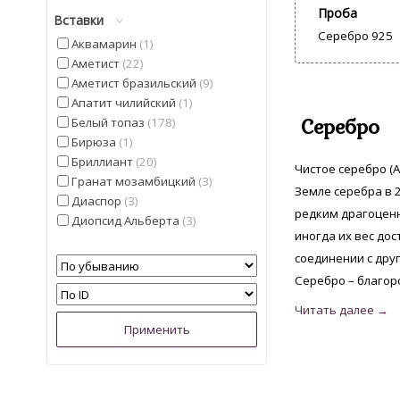
Проба
Вставки
Серебро 925
Аквамарин
1
Аметист
22
Аметист бразильский
9
Апатит чилийский
1
Серебро
Белый топаз
178
Бирюза
1
Бриллиант
20
Чистое серебро (A
Гранат мозамбицкий
3
Земле серебра в 2
Диаспор
3
редким драгоценн
Диопсид Альберта
3
иногда их вес дос
Иолит
4
соединении с дру
Кварц
5
Кошачий глаз
5
Серебро – благор
Лимонный Топаз из США
2
Мадейра Цитрин из США
6
Малахит намибийский
1
Опал
3
Опал эфиопский
9
Перидот египетский
1