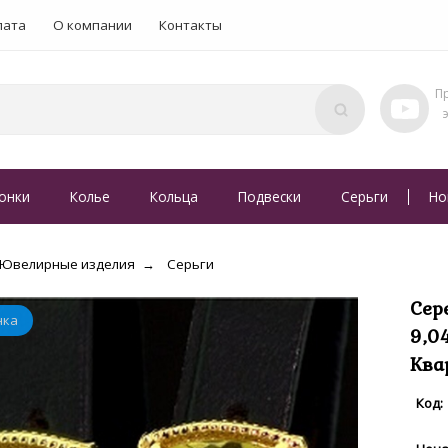
лата
О компании
Контакты
онки
Колье
Кольца
Подвески
Серьги
Но
Ювелирные изделия
Серьги
Сер
9,0
Ква