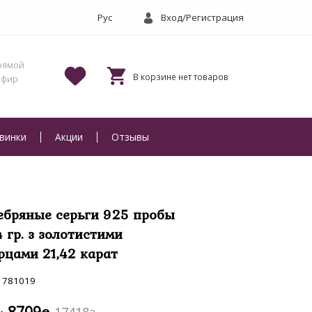
Вход/Регистрация
винки
Акции
Отзывы
ебряные серьги 925 пробы
4 гр. з золотистими
рцами 21,42 карат
781019