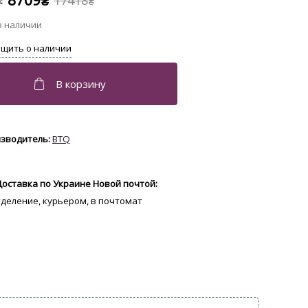
8709
17418
₴
₴
BTQ
Доставка по Украине Новой почтой:
отделение, курьером, в почтомат