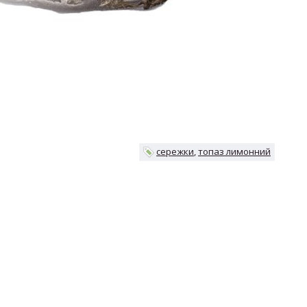
сережки
топаз лимонний