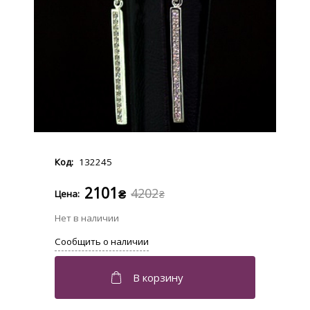
132245
2101
4202
₴
₴