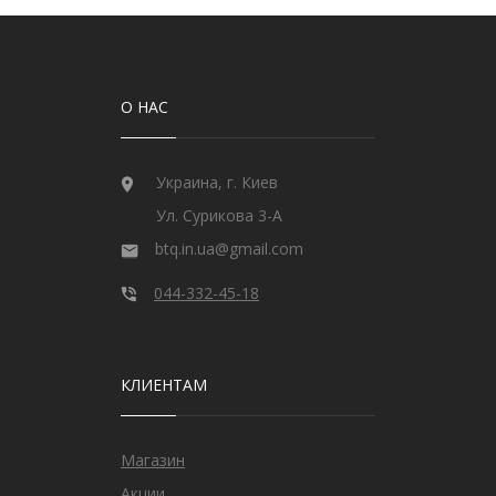
О НАС
Украина, г. Киев
Ул. Сурикова 3-А
btq.in.ua@gmail.com
044-332-45-18
КЛИЕНТАМ
Магазин
Акции