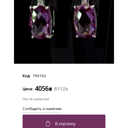
790162
4056
8112
₴
₴