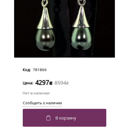
781866
4297
8594
₴
₴