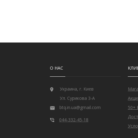
Рубин
12
Рубин розовый
1
Рубин Роял
46
Сапфир
13
Сапфир шри-ланкийский
3
Сапфир мадагаскарский
5
Султанит
3
Танзанит
25
Топаз швейцарский
3
Улексит
3
О НАС
КЛИ
Флюорит
1
Циркон
292
Цитрин
6
Украина, г. Киев
Маг
Шпинель черная
1
Ул. Сурикова 3-А
Акци
btq.in.ua@gmail.com
50+ 
Дост
044-332-45-18
Усло