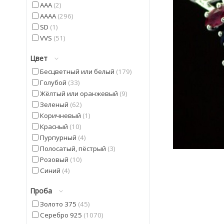
AAA
2
AAAA
296
SD
1
VVS
51
Цвет
Бесцветный или белый
179
Голубой
33
Жёлтый или оранжевый
9
Зеленый
62
Коричневый
1
Красный
10
Пурпурный
4
Полосатый, пёстрый
3
Розовый
10
Синий
4
Фиолетовый
22
Проба
Черный
9
Золото 375
45
Серебро 925
1070