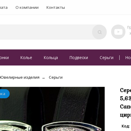
лата
О компании
Контакты
онки
Колье
Кольца
Подвески
Серьги
Но
Ювелирные изделия
Серьги
Сер
5,6
Сап
цир