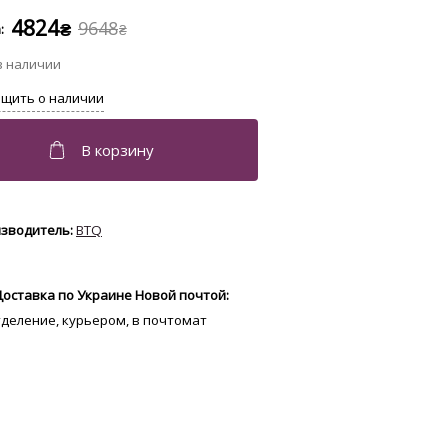
4824
9648
₴
₴
BTQ
Доставка по Украине Новой почтой:
отделение, курьером, в почтомат