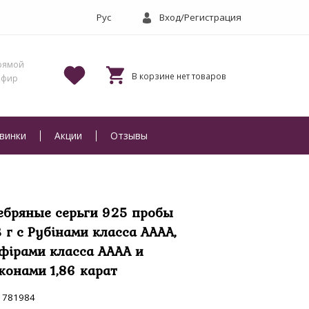
Вход/Регистрация
винки
Акции
Отзывы
ебряные серьги 925 пробы
3 г с Рубінами класса АААА,
фірами класса АААА и
конами 1,86 карат
781984