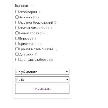
Вставки
Аквамарин
1
Аметист
22
Аметист бразильский
9
Апатит чилийский
1
Белый топаз
178
Бирюза
1
Бриллиант
20
Гранат мозамбицкий
3
Диаспор
3
Диопсид Альберта
3
Иолит
4
Кварц
5
Кошачий глаз
5
Лимонный Топаз из США
2
Мадейра Цитрин из США
6
Малахит намибийский
1
Опал
3
Опал эфиопский
9
Перидот египетский
1