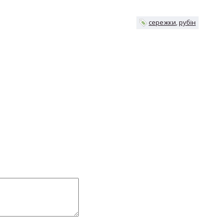
сережки
рубін