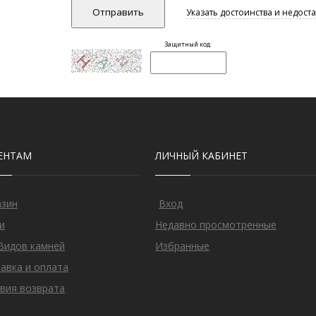
ЕНТАМ
ЛИЧНЫЙ КАБИНЕТ
азин
Вход
и
Недавно просмотренные
Видов камней
Избранные
авка и оплата
вия возврата