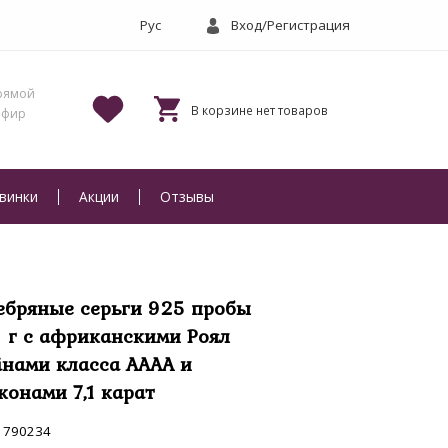
Вход/Регистрация
винки
Акции
Отзывы
ебряные серьги 925 пробы
6 г с африканскими Роял
інами класса АААА и
конами 7,1 карат
790234