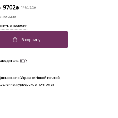
9702
19404
₴
₴
BTQ
Доставка по Украине Новой почтой:
отделение, курьером, в почтомат