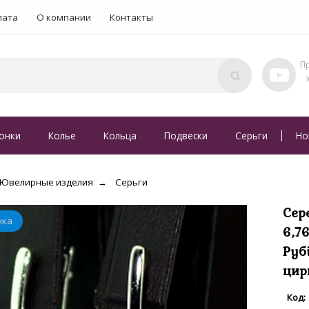
лата
О компании
Контакты
онки
Колье
Кольца
Подвески
Серьги
Но
Ювелирные изделия
Серьги
Сер
6,7
Руб
цир