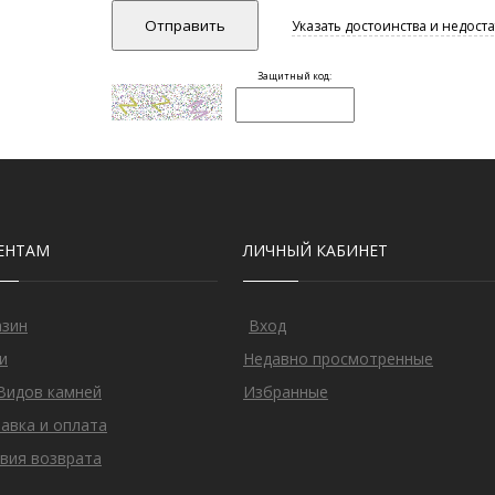
ЕНТАМ
ЛИЧНЫЙ КАБИНЕТ
азин
Вход
и
Недавно просмотренные
Видов камней
Избранные
авка и оплата
вия возврата