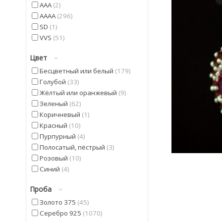
AAA
2
AAAA
296
SD
1
VVS
51
Цвет
Бесцветный или белый
179
Голубой
33
Жёлтый или оранжевый
9
Зеленый
62
Коричневый
1
Красный
10
Пурпурный
4
Полосатый, пёстрый
3
Розовый
10
Синий
4
Фиолетовый
22
Проба
Черный
9
Золото 375
45
Серебро 925
1070