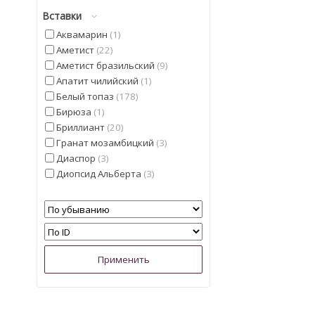
Вставки
Аквамарин
1
Аметист
22
Аметист бразильский
9
Апатит чилийский
1
Белый топаз
178
Бирюза
1
Бриллиант
20
Гранат мозамбицкий
3
Диаспор
3
Диопсид Альберта
3
Иолит
4
Кварц
5
Кошачий глаз
5
Лимонный Топаз из США
2
Мадейра Цитрин из США
6
Малахит намибийский
1
Опал
3
Опал эфиопский
9
Перидот египетский
1