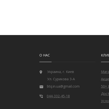
Рубин
12
Рубин розовый
1
Рубин Роял
46
Сапфир
13
Сапфир шри-ланкийский
3
Сапфир мадагаскарский
5
Султанит
3
Танзанит
25
Топаз швейцарский
3
Улексит
3
О НАС
КЛИ
Флюорит
1
Циркон
292
Цитрин
6
Украина, г. Киев
Маг
Шпинель черная
1
Ул. Сурикова 3-А
Акци
btq.in.ua@gmail.com
50+ 
Дост
044-332-45-18
Усло