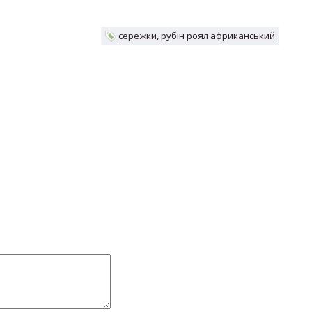
сережки
рубін роял африканський