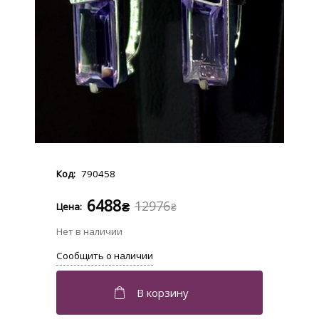
790458
6488
12976
₴
₴