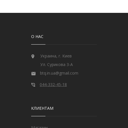
О НАС
Украина, г. Киев
Ул. Сурикова 3-А
btq.in.ua@gmail.com
044-332-45-18
КЛИЕНТАМ
Магазин