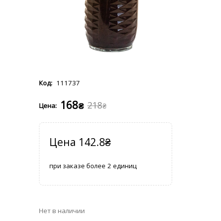
111737
168
218
₴
₴
142.8
₴
2