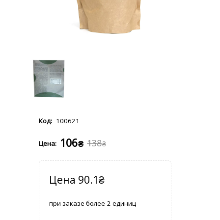
100621
106
138
₴
₴
90.1
₴
2