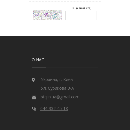
О НАС
Украина, г. Киев
Ул. Сурикова 3-А
btq.in.ua@gmail.com
044-332-45-18