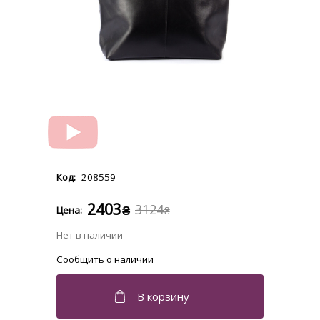
208559
2403
3124
₴
₴