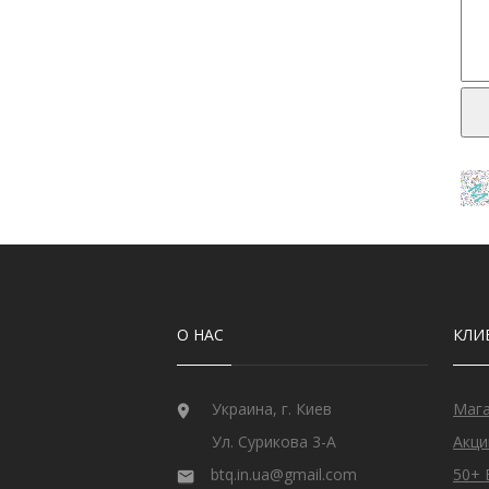
О НАС
КЛИ
Украина, г. Киев
Маг
Ул. Сурикова 3-А
Акци
btq.in.ua@gmail.com
50+ 