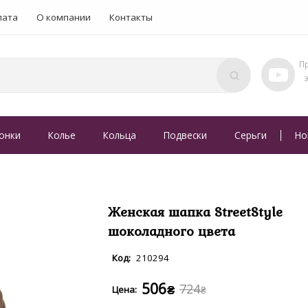
лата
О компании
Контакты
онки
Колье
Кольца
Подвески
Серьги
Но
Женская шапка StreetStyle
шоколадного цвета
210294
506
724
₴
₴