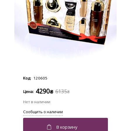
120605
4290
6135
₴
₴