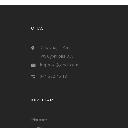
О НАС
Украина, г. Киев
Ул. Сурикова 3-А
btq.in.ua@gmail.com
044-332-45-18
КЛИЕНТАМ
Магазин
Акции