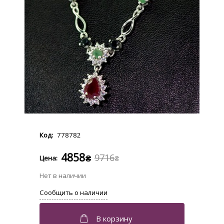
778782
4858
9716
₴
₴