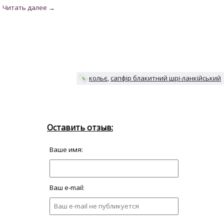
кольє
сапфір блакитний шрі-ланкійський