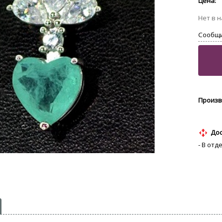
Дос
- В отд