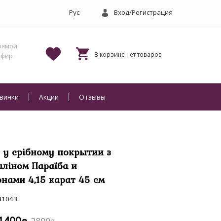
Вход/Регистрация
винки
Акции
Отзывы
 у срібному покрытии з
ліном Параїба и
нами 4,15 карат 45 см
31043