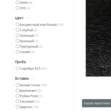
AAAA
8
VVS
2
Цвет
Бесцветный или белый
10
Голубой
2
Зеленый
1
Красный
1
Пурпурный
2
Синий
2
Проба
Серебро 925
61
Вставки
Белый топаз
10
Бриллиант
2
Рубин Роял
1
Танзанит
2
Циркон
19