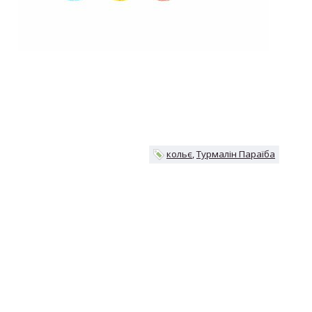
кольє
Турмалін Параїба