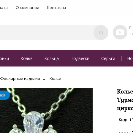
лата
О компании
Контакты
онки
Колье
Кольца
Подвески
Серьги
Но
Ювелирные изделия
Колье
Кольє
Турма
цирко
1