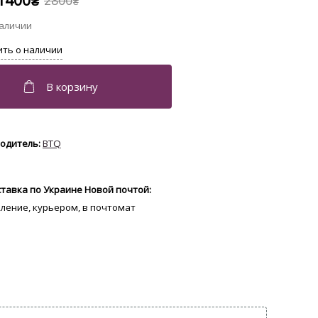
1400
2800
₴
₴
BTQ
тавка по Украине Новой почтой:
еление, курьером, в почтомат