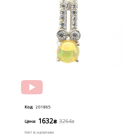
201865
1632
3264
₴
₴