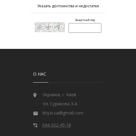
О НАС
Украина, г. Киев
Ул. Сурикова 3-А
btq.in.ua@gmail.com
044-332-45-18