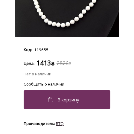
119655
1413
2826
₴
₴
BTQ