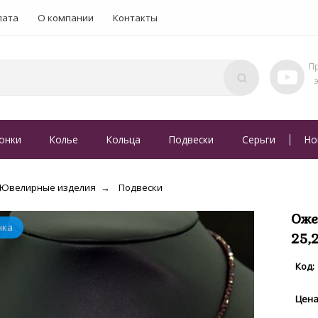
лата
О компании
Контакты
онки
Колье
Кольца
Подвески
Серьги
Но
Ювелирные изделия
Подвески
Оже
25,