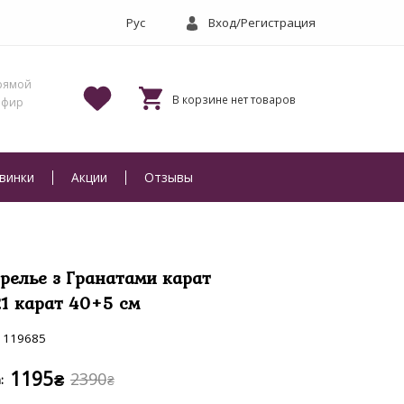
Вход/Регистрация
винки
Акции
Отзывы
релье з Гранатами карат
21 карат 40+5 см
119685
1195
2390
₴
₴