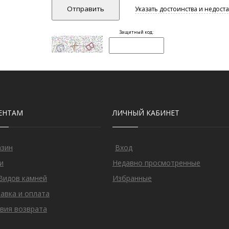
ЕНТАМ
ЛИЧНЫЙ КАБИНЕТ
азин
Вход
и
Недавно просмотренные
Видов камней
Избранные
авка и оплата
вия возврата