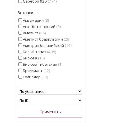
Серебро 925
774
Вставки
Аквамарин
3
Агат ботсванский
3
Аметист
66
Аметист бразильский
29
Аметрин боливийский
16
Белый топаз
435
Бирюза
10
Бирюза тибетская
1
Бриллиант
12
Гелиодор
13
Гранат мозамбицкий
4
Диаспор
17
Диопсид Альберта
25
Изумруд
1
Иолит
28
Кварц
6
Кварц из США
1
Кианит из Непала
7