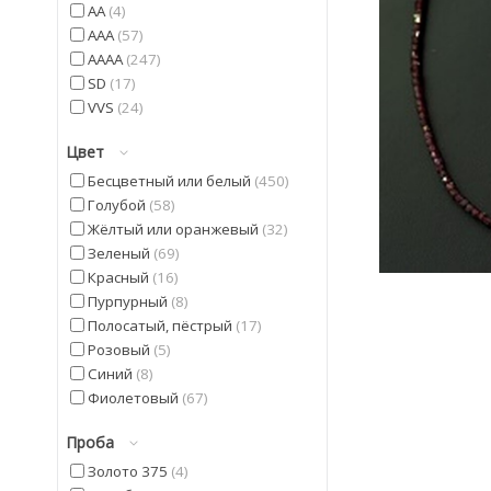
AA
4
AAA
57
AAAA
247
SD
17
VVS
24
Цвет
Бесцветный или белый
450
Голубой
58
Жёлтый или оранжевый
32
Зеленый
69
Красный
16
Пурпурный
8
Полосатый, пёстрый
17
Розовый
5
Синий
8
Фиолетовый
67
Черный
22
Проба
Золото 375
4