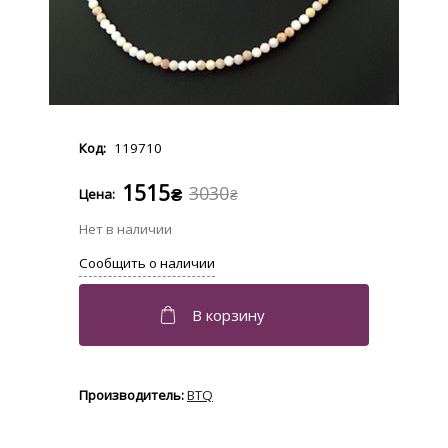
119710
1515
3030
₴
₴
BTQ