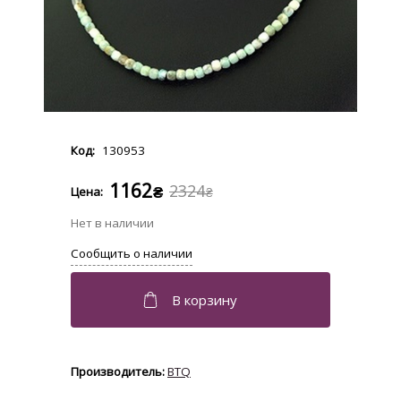
130953
1162
2324
₴
₴
BTQ