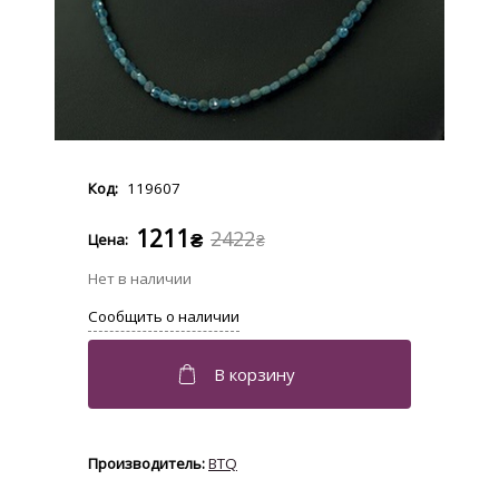
119607
1211
2422
₴
₴
BTQ