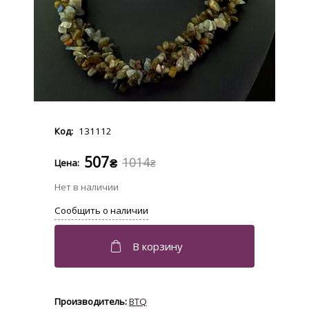
131112
507
1014
₴
₴
BTQ