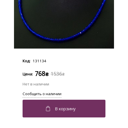
131134
768
1536
₴
₴