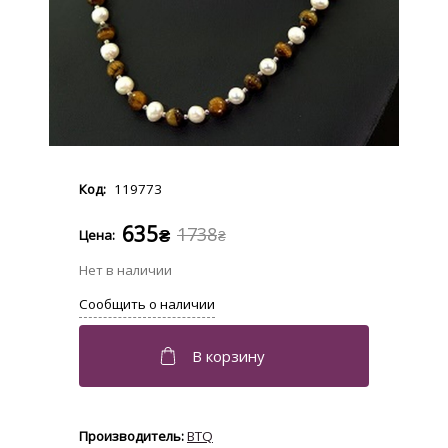
119773
635
1738
₴
₴
BTQ