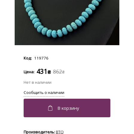
119776
431
862
₴
₴
BTQ