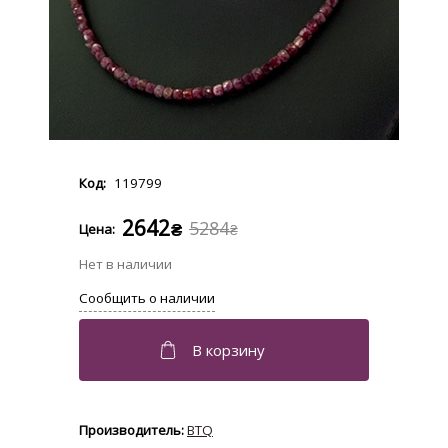
119799
2642
5284
₴
₴
BTQ