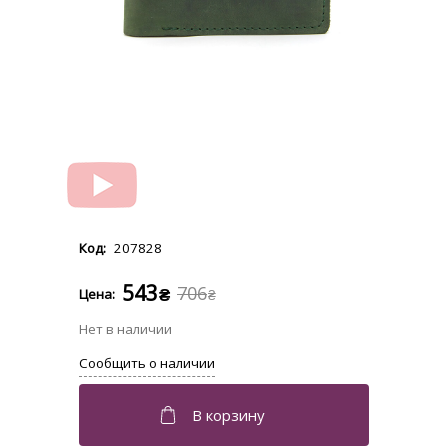
207828
543
706
₴
₴