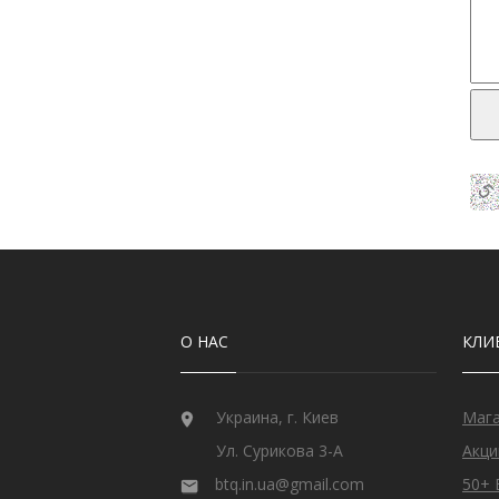
О НАС
КЛИ
Украина, г. Киев
Маг
Ул. Сурикова 3-А
Акци
btq.in.ua@gmail.com
50+ 