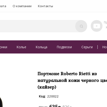
лата
О компании
Контакты
онки
Колье
Кольца
Подвески
Серьги
Но
Портмоне Roberto Rietti из
натуральной кожи черного цв
(кайзер)
220022