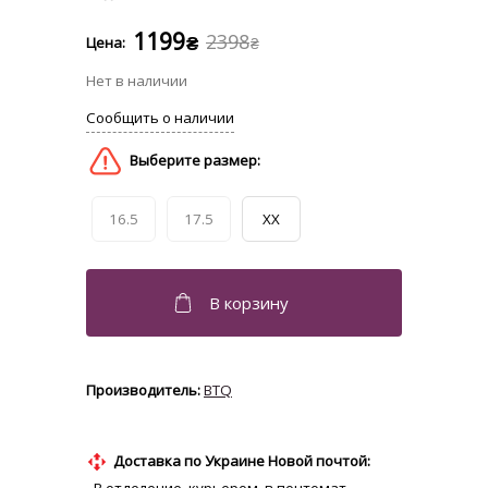
1199
2398
₴
₴
16.5
17.5
XX
BTQ
Доставка по Украине Новой почтой: