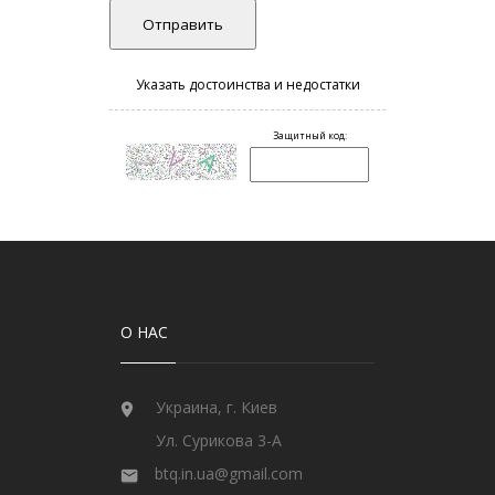
О НАС
Украина, г. Киев
Ул. Сурикова 3-А
btq.in.ua@gmail.com