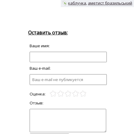
каблучка
аметист бразильський