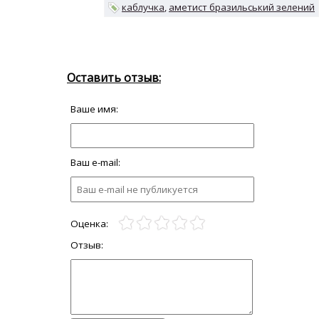
каблучка
аметист бразильський зелений