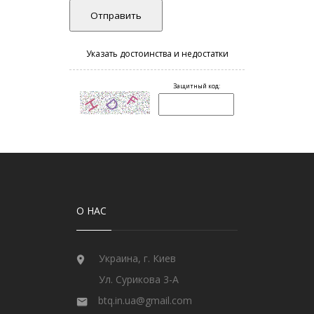
О НАС
Украина, г. Киев
Ул. Сурикова 3-А
btq.in.ua@gmail.com