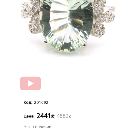
201692
2441
4882
₴
₴