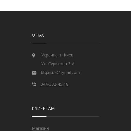
О НАС
Украина, г. Киев
Ул. Сурикова 3-А
btq.in.ua@gmail.com
044-332-45-18
КЛИЕНТАМ
Магазин