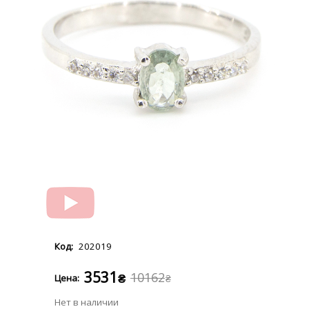
202019
3531
10162
₴
₴