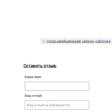
топаз швейцарський
циркон
каблучка