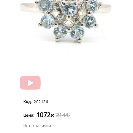
202126
1072
2144
₴
₴